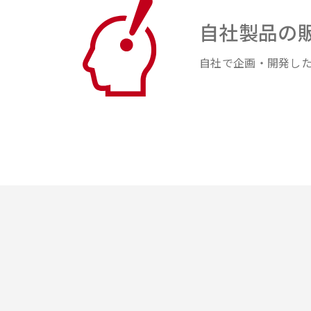
⾃社製品の
⾃社で企画・開発し