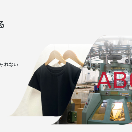
る
られない
AB