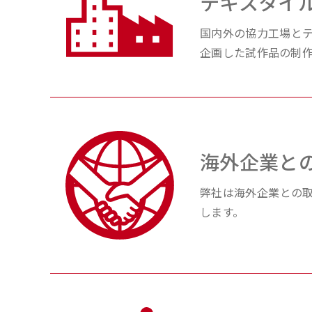
テキスタイ
国内外の協⼒⼯場と
企画した試作品の制
海外企業と
弊社は海外企業との
します。